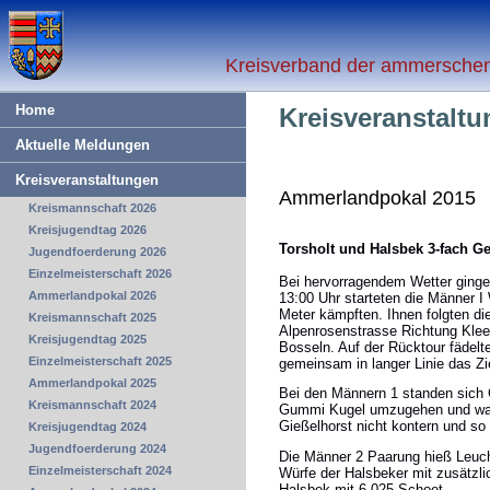
Kreisverband der ammerschen 
Home
Kreisveranstalt
Aktuelle Meldungen
Kreisveranstaltungen
Ammerlandpokal 2015
Kreismannschaft 2026
Kreisjugendtag 2026
Torsholt und Halsbek 3-fach 
Jugendfoerderung 2026
Einzelmeisterschaft 2026
Bei hervorragendem Wetter gingen
Ammerlandpokal 2026
13:00 Uhr starteten die Männer I
Meter kämpften. Ihnen folgten di
Kreismannschaft 2025
Alpenrosenstrasse Richtung Kleef
Kreisjugendtag 2025
Bosseln. Auf der Rücktour fädelt
Einzelmeisterschaft 2025
gemeinsam in langer Linie das Zie
Ammerlandpokal 2025
Bei den Männern 1 standen sich 
Kreismannschaft 2024
Gummi Kugel umzugehen und warf
Gießelhorst nicht kontern und so
Kreisjugendtag 2024
Jugendfoerderung 2024
Die Männer 2 Paarung hieß Leuch
Einzelmeisterschaft 2024
Würfe der Halsbeker mit zusätzl
Halsbek mit 6,025 Schoet.