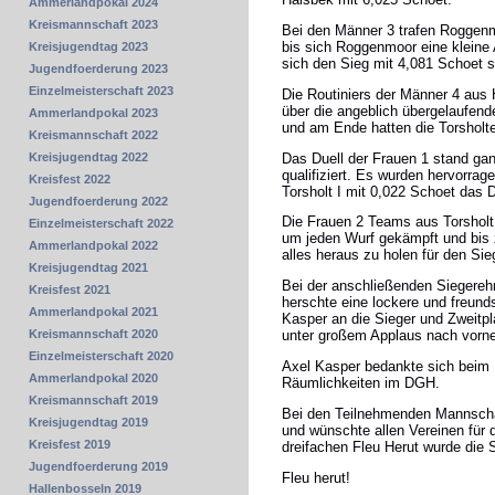
Ammerlandpokal 2024
Kreismannschaft 2023
Bei den Männer 3 trafen Roggenm
bis sich Roggenmoor eine kleine
Kreisjugendtag 2023
sich den Sieg mit 4,081 Schoet s
Jugendfoerderung 2023
Einzelmeisterschaft 2023
Die Routiniers der Männer 4 aus 
über die angeblich übergelaufend
Ammerlandpokal 2023
und am Ende hatten die Torsholte
Kreismannschaft 2022
Das Duell der Frauen 1 stand ganz
Kreisjugendtag 2022
qualifiziert. Es wurden hervorra
Kreisfest 2022
Torsholt I mit 0,022 Schoet das 
Jugendfoerderung 2022
Die Frauen 2 Teams aus Torsholt
Einzelmeisterschaft 2022
um jeden Wurf gekämpft und bis 
Ammerlandpokal 2022
alles heraus zu holen für den Sie
Kreisjugendtag 2021
Bei der anschließenden Siegereh
Kreisfest 2021
herschte eine lockere und freun
Ammerlandpokal 2021
Kasper an die Sieger und Zweitpl
Kreismannschaft 2020
unter großem Applaus nach vorne
Einzelmeisterschaft 2020
Axel Kasper bedankte sich beim 1
Ammerlandpokal 2020
Räumlichkeiten im DGH.
Kreismannschaft 2019
Bei den Teilnehmenden Mannschaft
Kreisjugendtag 2019
und wünschte allen Vereinen für
Kreisfest 2019
dreifachen Fleu Herut wurde die
Jugendfoerderung 2019
Fleu herut!
Hallenbosseln 2019