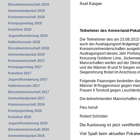
Axel Kasper
Einzelmeisterschaft 2019
Ammerlandpokal 2019
Kreismannschaft 2018
Kreisjugendtag 2018
Kreisfest 2018
Teilnehmer des Ammerland-Pokal-
Jugendfoerderung 2018
Die Teilnehmer des am 23.08.2015 
Hallenbosseln 2018
auch der Austragungsort festgelegt
Einzelmeisterschaft 2018
Kreiseinzelmeisterschaften ausgetra
Austragungsort dieses Jahr Portslog
Ammerlandpokal 2018
Kreuzung Goldene Linie, Jückenwe
Kreismannschaft 2017
Mannschaften werfen auf der Strec
Kreisjugendtag 2017
und die Männer III und IV biegen v
Siegerehrung findet im Anschluss i
Kreisfest 2017
Jugendfoerderung 2017
Folgende Paarungen bestreiten das
Männer III Roggenmoor gegen Halsbe
Hallenbosseln 2017
Frauen II Torsholt gegen Leuchtenb
Einzelmeisterschaft 2017
Ammerlandpokal 2017
Die teilnehmenden Mannschaften ve
Kreismannschaft 2016
Fleu herut!
Kreisjugendtag 2016
Robert Schröder
Kreisfest 2016
Jugendfoerderung 2016
Die Auslosung ist jetzt veröffent
Einzelmeisterschaft 2016
Viel Spaß beim aktuellen Pokalw
Ammerlandpokal 2016