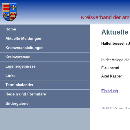
Kreisverband der am
Home
Aktuell
Aktuelle Meldungen
Hallenbosseln 
Kreisveranstaltungen
Kreisvorstand
In der Anlage di
Ligenergebnisse
Fleu herut!
Links
Axel Kasper
Terminkalender
Einladung
Regeln und Formulare
Bildergalerie
16.10.2025 von Axe